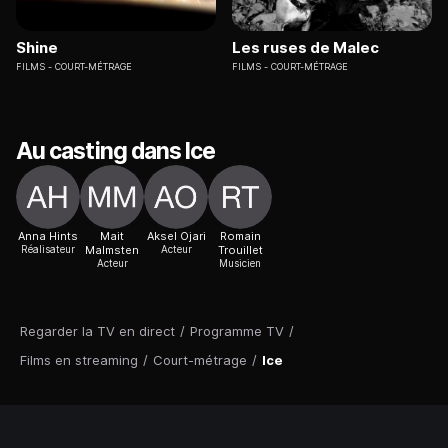
Shine
Les ruses de Malec
FILMS
COURT-MÉTRAGE
FILMS
COURT-MÉTRAGE
Au casting dans Ice
Anna Hints
Mait
Aksel Ojari
Romain
Réalisateur
Malmsten
Acteur
Trouillet
Acteur
Musicien
Regarder la TV en direct
/
Programme TV
/
Films en streaming
/
Court-métrage
/
Ice