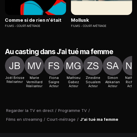
Comme si de rien n'était
Mollusk
FILMS
COURT-MÉTRAGE
FILMS
COURT-MÉTRAGE
Au casting dans J'ai tué ma femme
Joël Brisse
Marie
Fiona
Mathieu
Zinedine
Simon
Nathal
Réalisateur
Vermillard
Saigre
Gabez
Soualem
Abkarian
Richar
Réalisateur
Acteur
Acteur
Acteur
Acteur
Actric
Regarder la TV en direct
/
Programme TV
/
Films en streaming
/
Court-métrage
/
J'ai tué ma femme