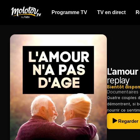
Programme TV
TV en direct
R
L'amour 
replay
Bientôt dispon
Documentaires
Quatre couples 
démontrent, si b
nourrir ce sentim
Regarder