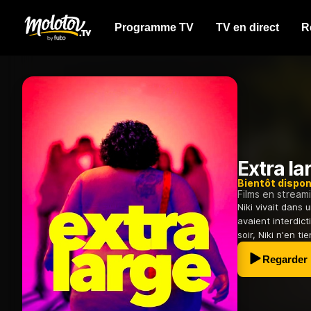
Programme TV
TV en direct
R
Extra la
Bientôt dispon
Films en stream
Niki vivait dans
avaient interdict
soir, Niki n'en t
Regarder