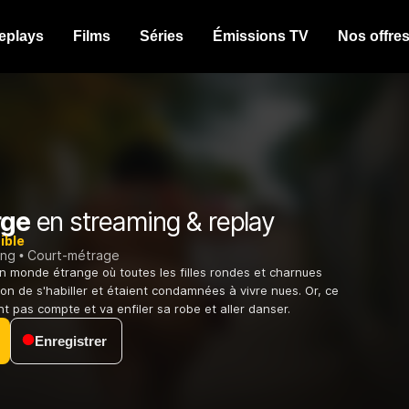
eplays
Films
Séries
Émissions TV
Nos offre
rge
en streaming & replay
ible
ing
Court-métrage
 un monde étrange où toutes les filles rondes et charnues
ion de s'habiller et étaient condamnées à vivre nues. Or, ce
ient pas compte et va enfiler sa robe et aller danser.
Enregistrer