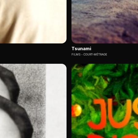
Tsunami
FILMS
COURT-MÉTRAGE