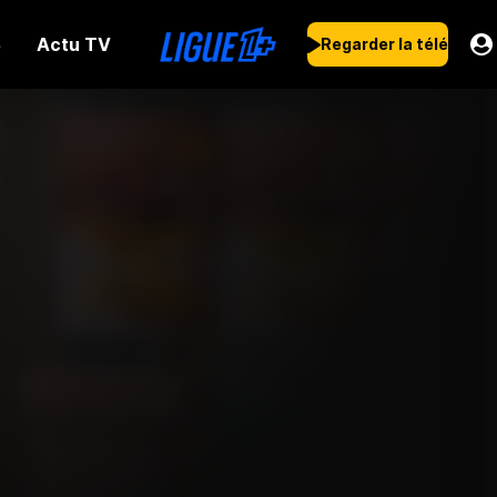
Actu TV
s
Regarder la télé