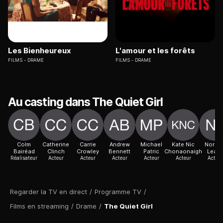
Les Bienheureux
L'amour et les forêts
FILMS
DRAME
FILMS
DRAME
Au casting dans The Quiet Girl
Colm
Catherine
Carrie
Andrew
Michael
Kate Nic
Norett
Bairéad
Clinch
Crowley
Bennett
Patric
Chonaonaigh
Leah
Réalisateur
Acteur
Acteur
Acteur
Acteur
Acteur
Acteur
Regarder la TV en direct
/
Programme TV
/
Films en streaming
/
Drame
/
The Quiet Girl