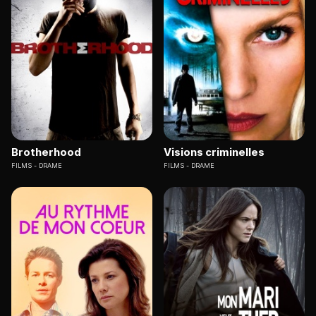
Brotherhood
Visions criminelles
FILMS
DRAME
FILMS
DRAME