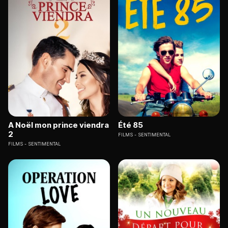
A Noël mon prince viendra
Été 85
2
FILMS
SENTIMENTAL
FILMS
SENTIMENTAL