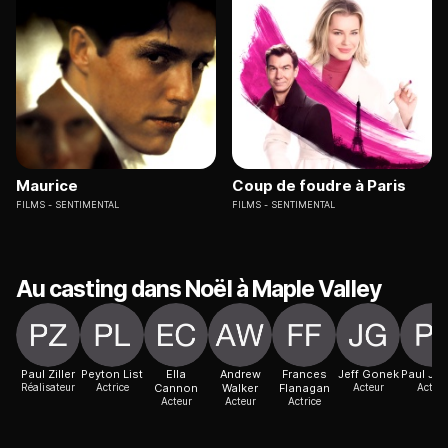
Maurice
Coup de foudre à Paris
FILMS
SENTIMENTAL
FILMS
SENTIMENTAL
Au casting dans Noël à Maple Valley
Paul Ziller
Peyton List
Ella
Andrew
Frances
Jeff Gonek
Paul Jarr
Réalisateur
Actrice
Cannon
Walker
Flanagan
Acteur
Acteur
Acteur
Acteur
Actrice