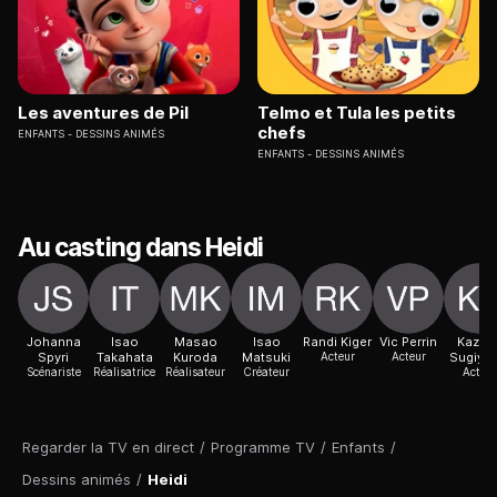
Les aventures de Pil
Telmo et Tula les petits
chefs
ENFANTS
DESSINS ANIMÉS
ENFANTS
DESSINS ANIMÉS
Au casting dans Heidi
Johanna
Isao
Masao
Isao
Randi Kiger
Vic Perrin
Kazuk
Spyri
Takahata
Kuroda
Matsuki
Acteur
Acteur
Sugiya
Scénariste
Réalisatrice
Réalisateur
Créateur
Acteur
Regarder la TV en direct
/
Programme TV
/
Enfants
/
Dessins animés
/
Heidi