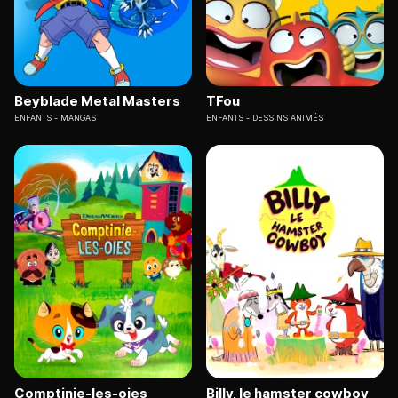
Beyblade Metal Masters
TFou
ENFANTS
MANGAS
ENFANTS
DESSINS ANIMÉS
Comptinie-les-oies
Billy, le hamster cowboy