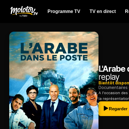
Programme TV
TV en direct
R
L'Arabe 
replay
Bientôt dispon
Documentaires
A l'occasion des
la représentation
Regarder