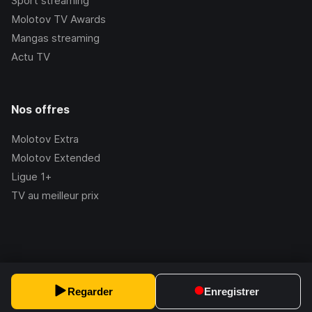
Sport streaming
Molotov TV Awards
Mangas streaming
Actu TV
Nos offres
Molotov Extra
Molotov Extended
Ligue 1+
TV au meilleur prix
©Molotov
2026
, Version:
2.228.1
Regarder
Enregistrer