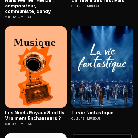
Hans Werner Henze :
La fièvre des festivals
compositeur,
CULTURE
MUSIQUE
communiste, dandy
CULTURE
MUSIQUE
Les Noëls Royaux Sont Ils
La vie fantastique
Vraiment Enchanteurs ?
CULTURE
MUSIQUE
CULTURE
MUSIQUE