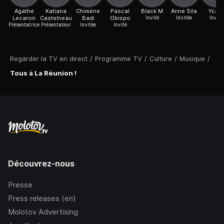
Agathe
Katiana
Chimène
Pascal
Black M
Anne Sila
Ycare
Lecaron
Castelneau
Badi
Obispo
Invité
Invitée
Invité
Présentatrice
Présentateur
Invitée
Invité
Regarder la TV en direct
/
Programme TV
/
Culture
/
Musique
/
Tous à La Réunion !
Découvrez-nous
Presse
Press releases (en)
Molotov Advertising