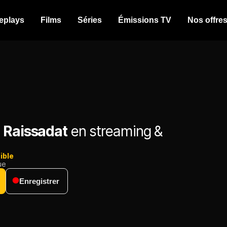
eplays
Films
Séries
Émissions TV
Nos offre
 Raissadat
en streaming &
ible
ue
Enregistrer