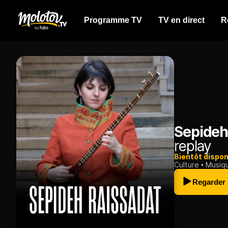
Programme TV
TV en direct
R
Sepideh
replay
Bientôt dispon
Culture
Musiq
Regarder