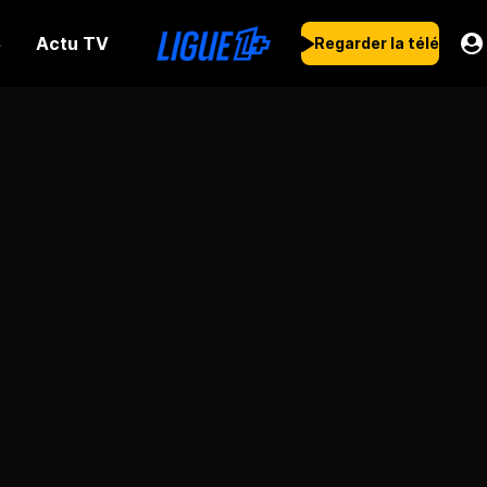
Actu TV
s
Regarder la télé