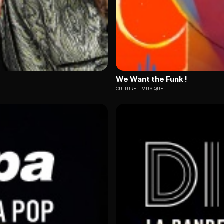
We Want the Funk !
CULTURE
MUSIQUE