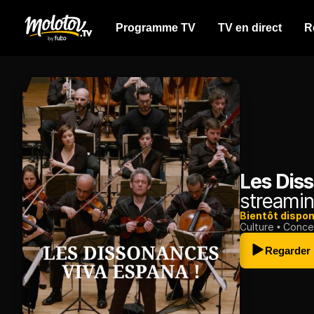
Programme TV
TV en direct
R
Les Diss
streamin
Bientôt dispon
Culture
Conce
Regarder