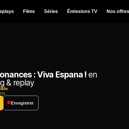
eplays
Films
Séries
Émissions TV
Nos offre
onances : Viva Espana !
en
g & replay
ible
rts
Enregistrer