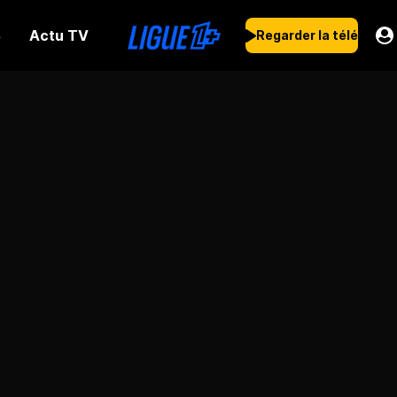
Actu TV
s
Regarder la télé