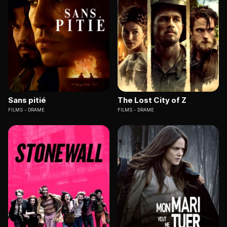
Sans pitié
The Lost City of Z
FILMS
DRAME
FILMS
DRAME