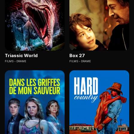
Triassic World
Box 27
FILMS
DRAME
FILMS
DRAME