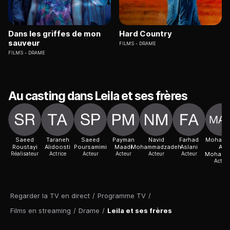
Dans les griffes de mon
Hard Country
sauveur
FILMS
DRAME
FILMS
DRAME
Au casting dans Leila et ses frères
Saeed
Taraneh
Saeed
Payman
Navid
Farhad
Mohamm
Roustayi
Alidoosti
Poursamimi
Maadi
Mohammadzadeh
Aslani
Ali
Réalisateur
Actrice
Acteur
Acteur
Acteur
Acteur
Mohamm
Acteur
Regarder la TV en direct
/
Programme TV
/
Films en streaming
/
Drame
/
Leila et ses frères