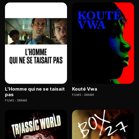
L'Homme qui ne se taisait
Kouté Vwa
pas
FILMS
DRAME
FILMS
DRAME