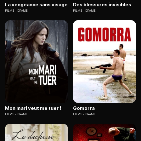
La vengeance sans visage
Des blessures invisibles
FILMS
DRAME
FILMS
DRAME
Mon mari veut me tuer !
Gomorra
FILMS
DRAME
FILMS
DRAME