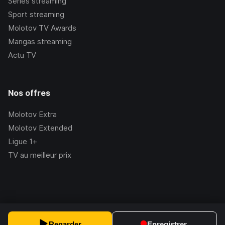
Séries streaming
Sport streaming
Molotov TV Awards
Mangas streaming
Actu TV
Nos offres
Molotov Extra
Molotov Extended
Ligue 1+
TV au meilleur prix
©Molotov
2026
, Version:
2.228.1
Regarder
Enregistrer