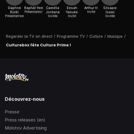
Daphné
Raphäl Yem
Camélia
Eesah
Arthur H
Elisapie
Bürki
Présentateur
Jordana
Yasuke
Invité
Isaac
Présentatrice
Invitée
Invité
Invitée
Regarder la TV en direct
/
Programme TV
/
Culture
/
Musique
/
Culturebox fête Culture Prime !
Découvrez-nous
Presse
Press releases (en)
Molotov Advertising