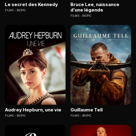
Le secret des Kennedy
Bruce Lee, naissance
d'une légende
FILMS
BIOPIC
FILMS
BIOPIC
Audrey Hepburn, une vie
Guillaume Tell
FILMS
BIOPIC
FILMS
BIOPIC