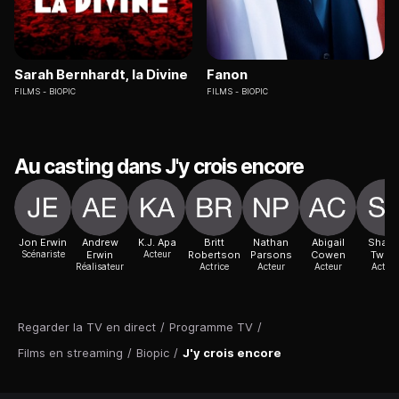
Sarah Bernhardt, la Divine
Fanon
FILMS
BIOPIC
FILMS
BIOPIC
Au casting dans J'y crois encore
Jon Erwin
Andrew
K.J. Apa
Britt
Nathan
Abigail
Shani
Scénariste
Erwin
Acteur
Robertson
Parsons
Cowen
Twain
Réalisateur
Actrice
Acteur
Acteur
Acteur
Regarder la TV en direct
/
Programme TV
/
Films en streaming
/
Biopic
/
J'y crois encore