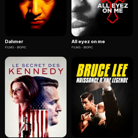
Dahmer
All eyez on me
FILMS
BIOPIC
FILMS
BIOPIC