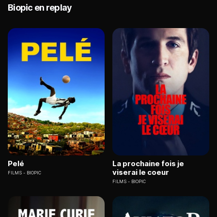
Biopic en replay
Pelé
La prochaine fois je
viserai le coeur
FILMS
BIOPIC
FILMS
BIOPIC