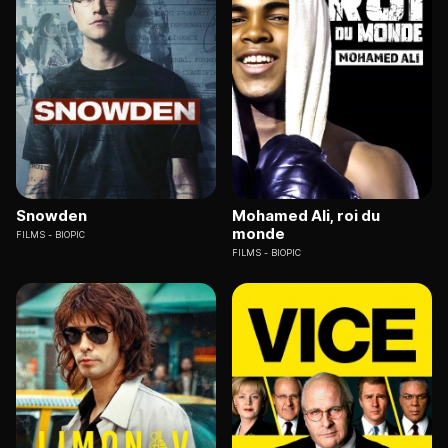
Snowden
Mohamed Ali, roi du
monde
FILMS
BIOPIC
FILMS
BIOPIC