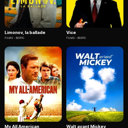
Limonov, la ballade
Vice
FILMS
BIOPIC
FILMS
BIOPIC
My All American
Walt avant Mickey