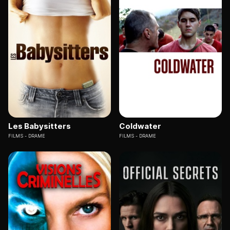
Les Babysitters
Coldwater
FILMS
DRAME
FILMS
DRAME