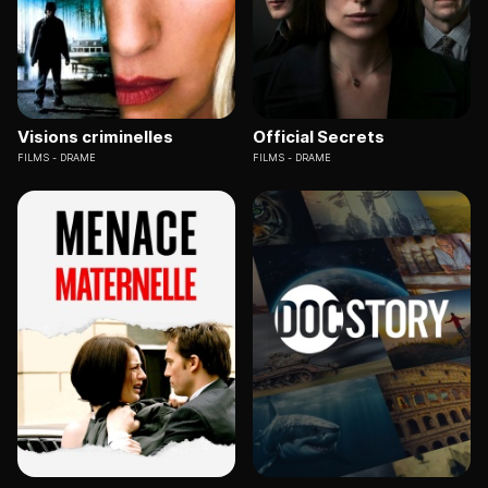
Visions criminelles
Official Secrets
FILMS
DRAME
FILMS
DRAME