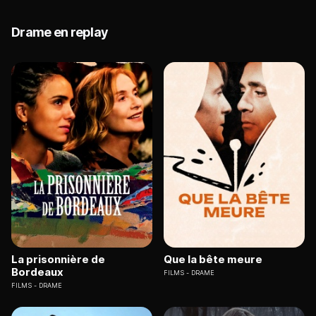
Drame en replay
La prisonnière de
Que la bête meure
Bordeaux
FILMS
DRAME
FILMS
DRAME