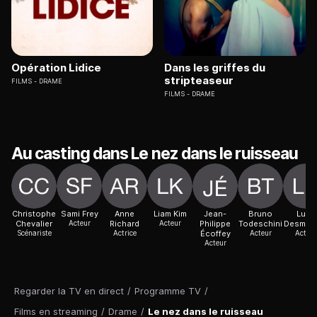
Opération Lidice
Dans les griffes du
stripteaseur
FILMS
DRAME
FILMS
DRAME
Au casting dans Le nez dans le ruisseau
Christophe
Sami Frey
Anne
Liam Kim
Jean-
Bruno
Luna
Chevalier
Acteur
Richard
Acteur
Philippe
Todeschini
Desmeu
Scénariste
Actrice
Écoffey
Acteur
Acteur
Acteur
Regarder la TV en direct
/
Programme TV
/
Films en streaming
/
Drame
/
Le nez dans le ruisseau