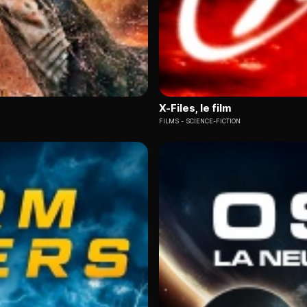
X-Files, le film
FILMS
SCIENCE-FICTION