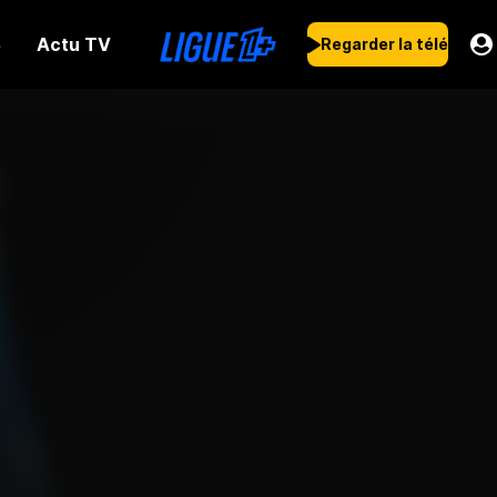
Actu TV
s
Regarder la télé