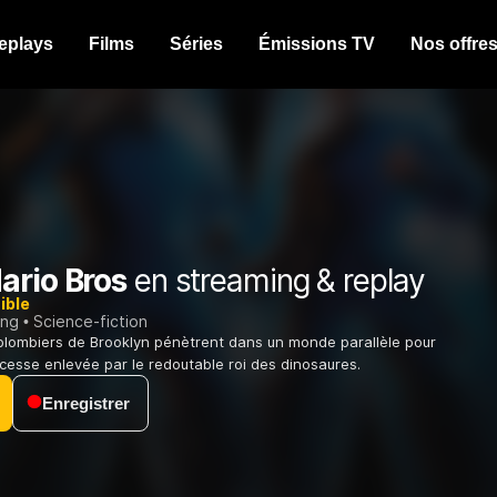
eplays
Films
Séries
Émissions TV
Nos offre
ario Bros
en streaming & replay
ible
ing
Science-fiction
plombiers de Brooklyn pénètrent dans un monde parallèle pour
ncesse enlevée par le redoutable roi des dinosaures.
Enregistrer