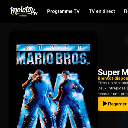
Programme TV
TV en direct
R
Super M
Bientôt dispon
Films en stream
Deux intrépides 
secourir une pri
Regarder