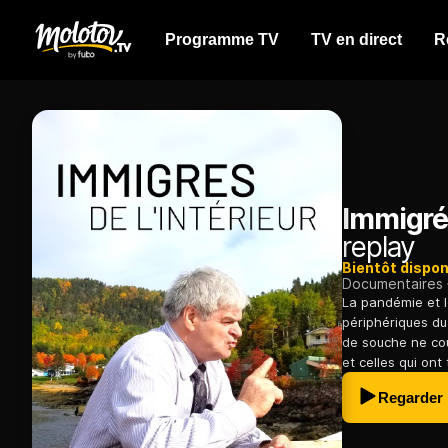
Programme TV
TV en direct
R
Immigrés
replay
Bientôt dispon
Documentaires
La pandémie et le
périphériques du
de souche ne co
et celles qui ont
Regarder