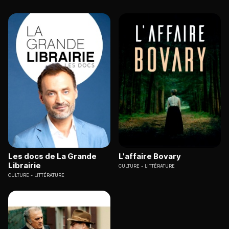
Les docs de La Grande
L'affaire Bovary
Librairie
CULTURE
LITTÉRATURE
CULTURE
LITTÉRATURE