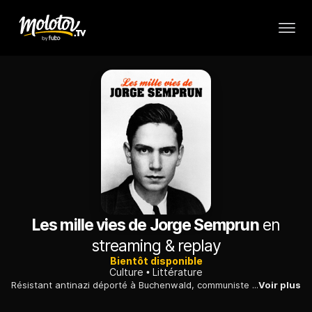
Les mille vies de Jorge Semprun
en
streaming & replay
Bientôt disponible
Culture
Littérature
Résistant antinazi déporté à Buchenwald, communiste persécuté sous Franco, écrivain de renom en France, Jorge Semprun a toujours été en première ligne de tous les combats.
Voir plus