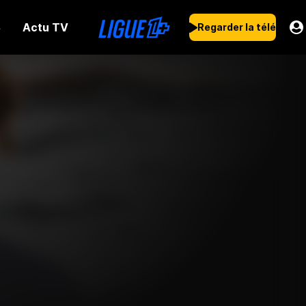
Actu TV
s
Regarder la télé