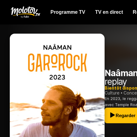
Programme TV
TV en direct
R
Naâman
replay
Bientôt dispon
Culture
Conce
En 2023, le reg
avec Temple Road
Regarder