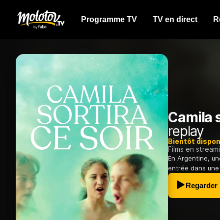
Programme TV
TV en direct
R
Camila s
replay
Bientôt dispon
Films en stream
En Argentine, un
entrée dans une i
Regarder