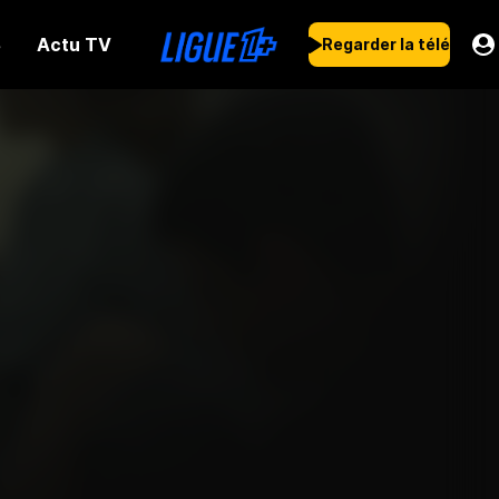
Actu TV
s
Regarder la télé