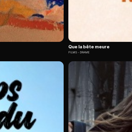
Que la bête meure
FILMS
DRAME