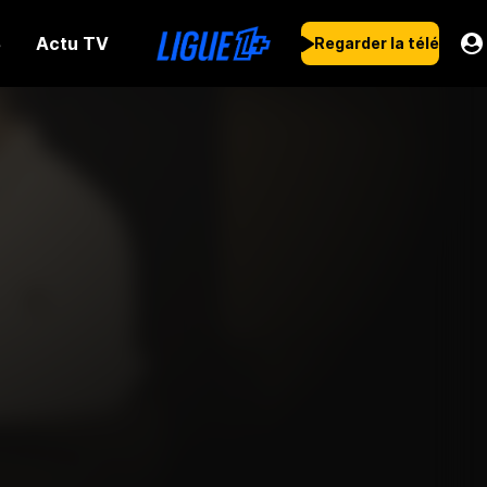
Actu TV
s
Regarder la télé