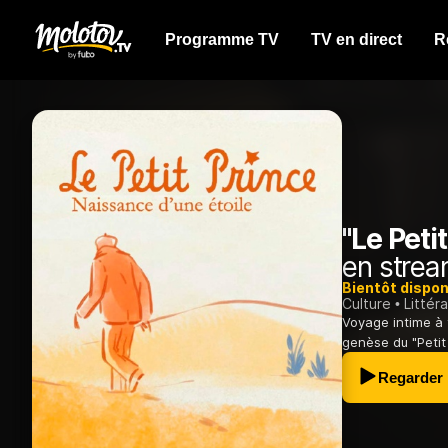
Programme TV
TV en direct
R
"Le Peti
en strea
Bientôt dispon
Culture
Littér
Voyage intime à 
genèse du "Petit 
Regarder