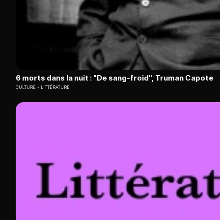
6 morts dans la nuit : "De sang-froid", Truman Capote
CULTURE
LITTÉRATURE