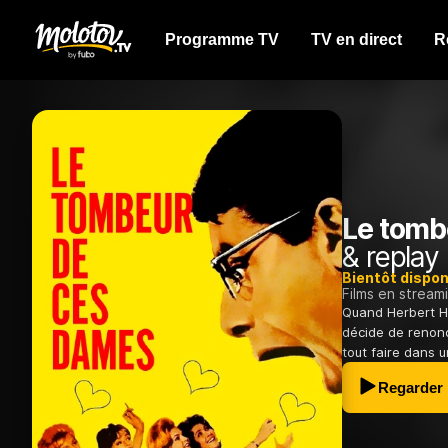
Programme TV
TV en direct
R
Le tomb
& replay
Bientôt dispon
Films en stream
Quand Herbert H.
décide de renon
tout faire dans un
Regarder