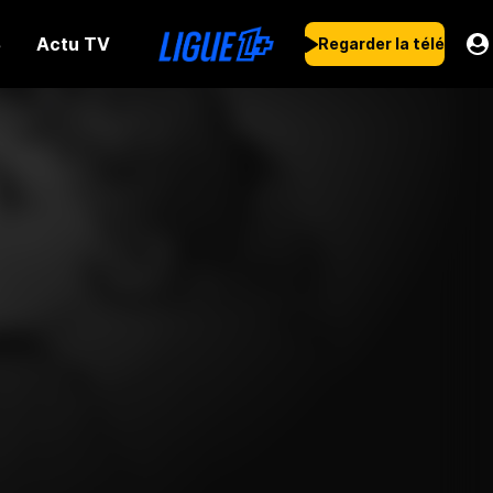
Actu TV
s
Regarder la télé