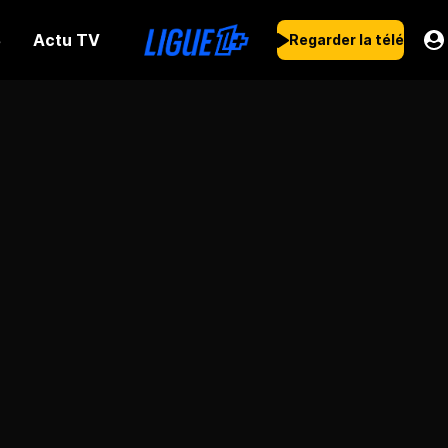
Actu TV
s
Regarder la télé