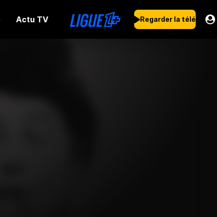
Actu TV
s
Regarder la télé