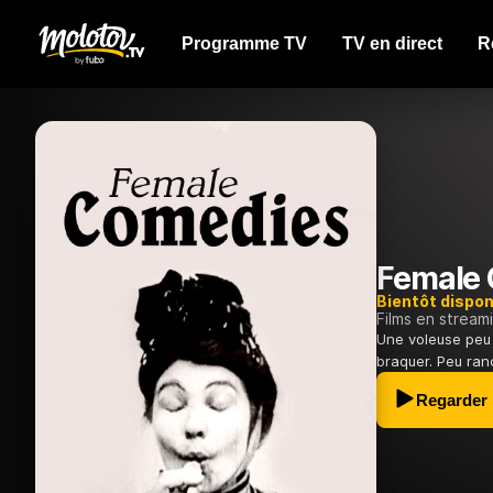
Programme TV
TV en direct
R
Female
Bientôt dispon
Films en stream
Une voleuse peu 
braquer. Peu ran
Regarder