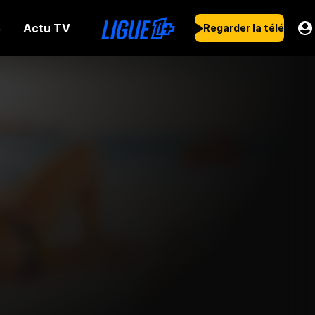
Actu TV
s
Regarder la télé