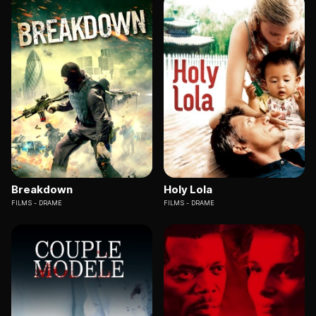
Breakdown
Holy Lola
FILMS
DRAME
FILMS
DRAME