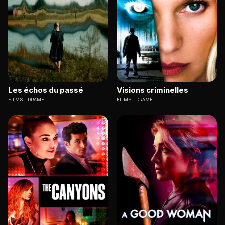
Les échos du passé
Visions criminelles
FILMS
DRAME
FILMS
DRAME