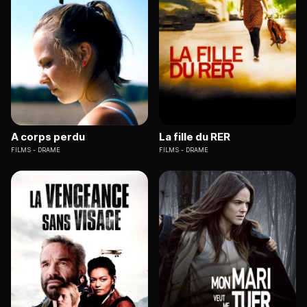
A corps perdu
La fille du RER
FILMS
DRAME
FILMS
DRAME