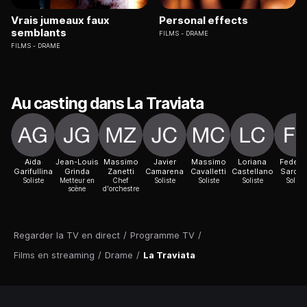
Vrais jumeaux faux
Personal effects
semblants
FILMS
DRAME
FILMS
DRAME
Au casting dans La Traviata
Aida
Jean-Louis
Massimo
Javier
Massimo
Loriana
Federi
Garifullina
Grinda
Zanetti
Camarena
Cavalletti
Castellano
Sardel
Soliste
Metteur en
Chef
Soliste
Soliste
Soliste
Soliste
scène
d'orchestre
Regarder la TV en direct
/
Programme TV
/
Films en streaming
/
Drame
/
La Traviata