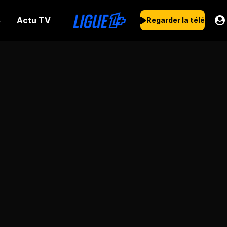
Actu TV
s
Regarder la télé