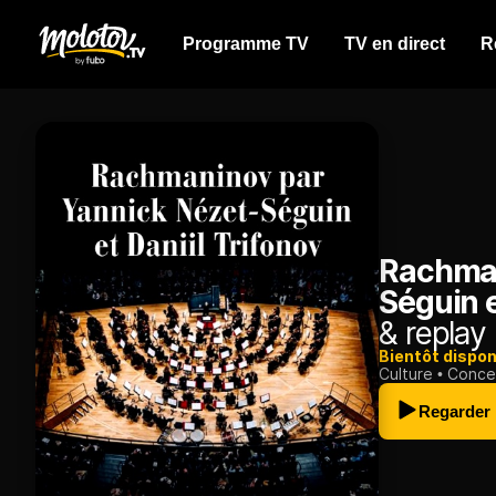
Programme TV
TV en direct
R
Rachman
Séguin e
& replay
Bientôt dispon
Culture
Conce
Regarder