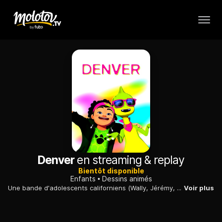
Denver
en streaming & replay
Bientôt disponible
Enfants
Dessins animés
Une bande d'adolescents californiens (Wally, Jérémy, Charlie et Mario) découvre sur un terrain vague un œuf de dinosaure. Cet œuf donnera naissance à un dinosaure vert - un Corythosaurus - qu'ils appelleront Denver.
Voir plus