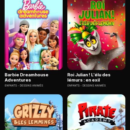
Barbie Dreamhouse
Roi Julian ! L'élu des
Adventures
lémurs : en exil
ENFANTS
DESSINS ANIMÉS
ENFANTS
DESSINS ANIMÉS