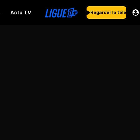
Actu TV
s
Regarder la télé