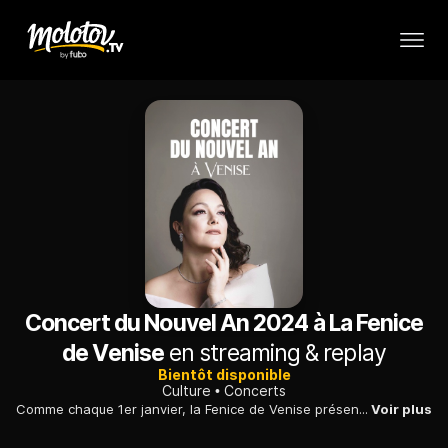
Concert du Nouvel An 2024 à La Fenice
de Venise
en streaming & replay
Bientôt disponible
Culture
Concerts
Comme chaque 1er janvier, la Fenice de Venise présente son traditionnel Concerto di Capodanno, qui fête l'entrée dans la nouvelle année. Sous la baguette du chef d'orchestre génois Fabio Luisi, la soprano Eleonora Buratto et le ténor Fabio Sartori interpréteront un florilège d'œuvres du grand répertoire lyrique.
Voir plus