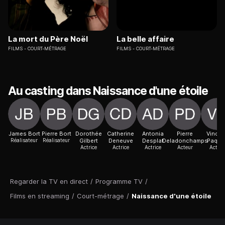
La mort du Père Noël
La belle affaire
FILMS
COURT-MÉTRAGE
FILMS
COURT-MÉTRAGE
Au casting dans Naissance d'une étoile
James Bort
Pierre Bort
Dorothée
Catherine
Antonia
Pierre
Vincen
Réalisateur
Réalisateur
Gilbert
Deneuve
Desplat
Deladonchamps
Paquo
Actrice
Actrice
Actrice
Acteur
Acteur
Regarder la TV en direct
/
Programme TV
/
Films en streaming
/
Court-métrage
/
Naissance d'une étoile