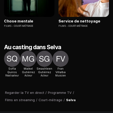
Chose mentale
Service de nettoyage
FILMS
COURT-MÉTRAGE
FILMS
COURT-MÉTRAGE
Au casting dans Selva
Sofía
Maikel
Smashleen
Fran
Quiros
Gutiérrez
Gutiérrez
Villalba
Réalisateur
Acteur
Acteur
Musicien
Regarder la TV en direct
/
Programme TV
/
Films en streaming
/
Court-métrage
/
Selva