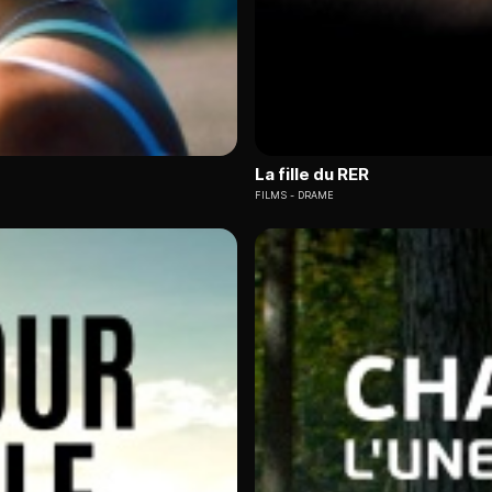
La fille du RER
FILMS
DRAME