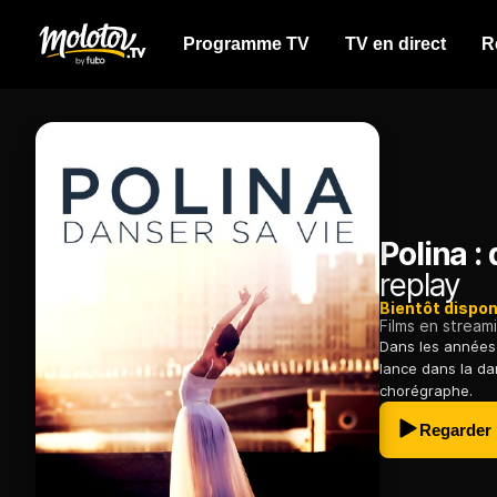
Programme TV
TV en direct
R
Polina :
replay
Bientôt dispon
Films en stream
Dans les années 
lance dans la d
chorégraphe.
Regarder