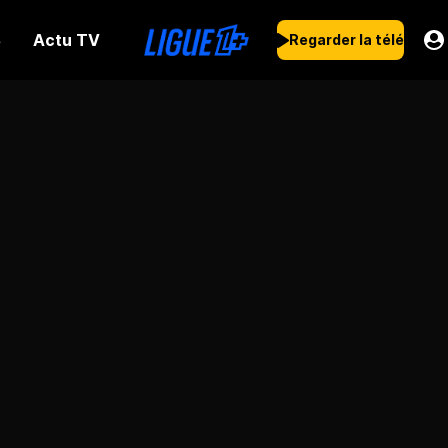
Actu TV
s
Regarder la télé