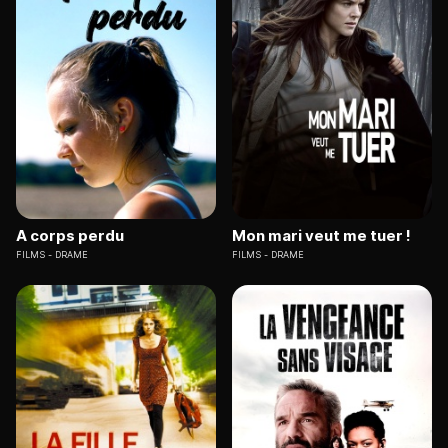
A corps perdu
Mon mari veut me tuer !
FILMS
DRAME
FILMS
DRAME