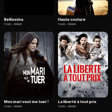
Bellissima
Haute couture
FILMS
DRAME
FILMS
DRAME
Mon mari veut me tuer !
La liberté à tout prix
FILMS
DRAME
FILMS
DRAME