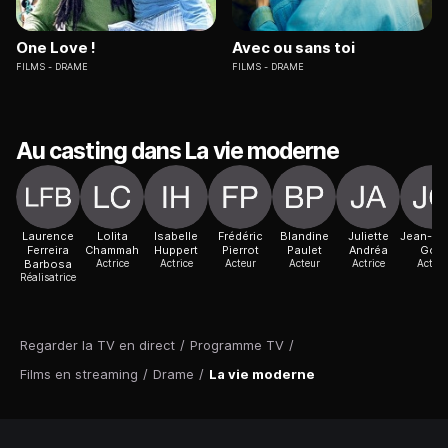
One Love !
Avec ou sans toi
FILMS
DRAME
FILMS
DRAME
Au casting dans La vie moderne
Laurence
Lolita
Isabelle
Frédéric
Blandine
Juliette
Jean-Pie
Ferreira
Chammah
Huppert
Pierrot
Paulet
Andréa
Gos
Barbosa
Actrice
Actrice
Acteur
Acteur
Actrice
Acteur
Réalisatrice
Regarder la TV en direct
/
Programme TV
/
Films en streaming
/
Drame
/
La vie moderne