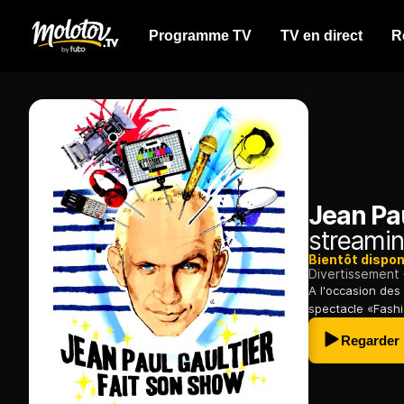
Programme TV
TV en direct
R
Jean Pau
streamin
Bientôt dispon
Divertissement
A l'occasion des
spectacle «Fashi
Regarder