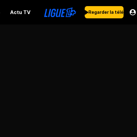
Actu TV
s
Regarder la télé