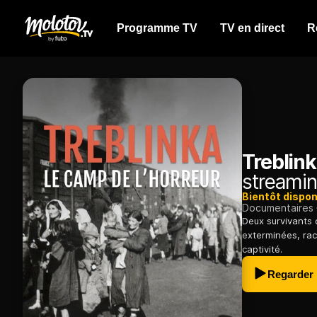
Programme TV
TV en direct
R
Treblink
streamin
Bientôt dispon
Documentaires
Deux survivants 
exterminées, raco
captivité.
Regarder