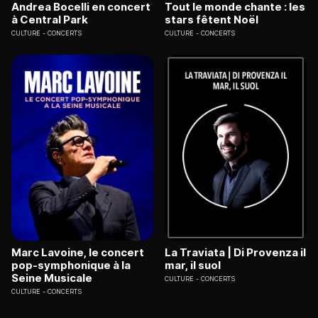
Andrea Bocelli en concert
Tout le monde chante : les
à Central Park
stars fêtent Noël
CULTURE
CONCERTS
CULTURE
CONCERTS
Marc Lavoine, le concert
La Traviata | Di Provenza il
pop-symphonique à la
mar, il suol
Seine Musicale
CULTURE
CONCERTS
CULTURE
CONCERTS