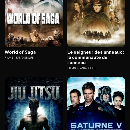
World of Saga
Le seigneur des anneaux :
la communauté de
FILMS
FANTASTIQUE
l'anneau
FILMS
FANTASTIQUE