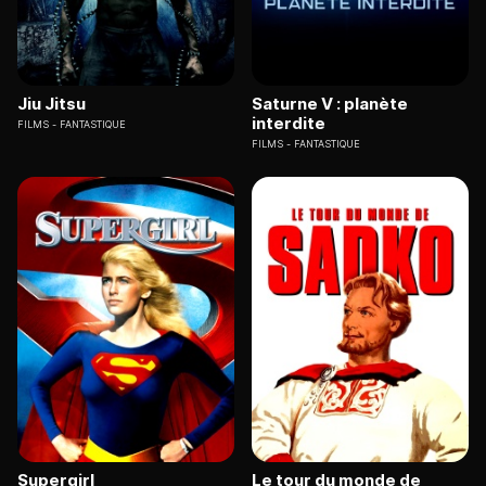
Jiu Jitsu
Saturne V : planète
interdite
FILMS
FANTASTIQUE
FILMS
FANTASTIQUE
Supergirl
Le tour du monde de