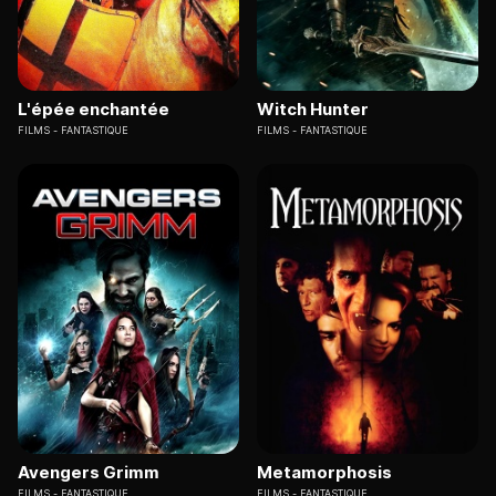
L'épée enchantée
Witch Hunter
FILMS
FANTASTIQUE
FILMS
FANTASTIQUE
Avengers Grimm
Metamorphosis
FILMS
FANTASTIQUE
FILMS
FANTASTIQUE