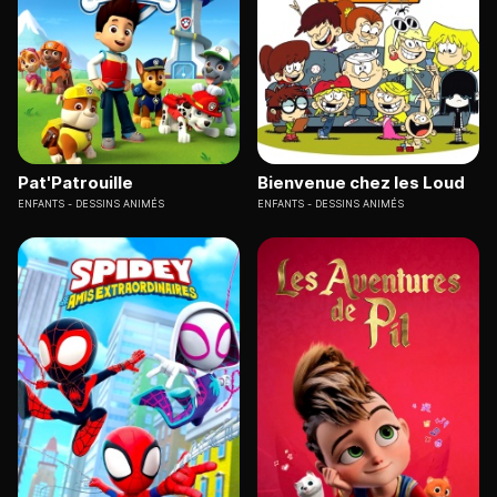
Pat'Patrouille
Bienvenue chez les Loud
ENFANTS
DESSINS ANIMÉS
ENFANTS
DESSINS ANIMÉS