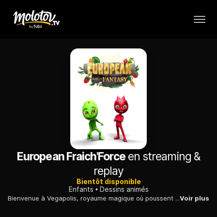
European Fraich'Force
en streaming &
replay
Bientôt disponible
Enfants
Dessins animés
Bienvenue à Vegapolis, royaume magique où poussent des fruits et légumes fantastiques ! Frutti, Veggi & Will sont les héros de ce monde merveilleux. Grâce au pouvoir de la Fraîch'Force, le trio combat les nombreuses attaques d'Angry dont le seul objectif
Voir plus