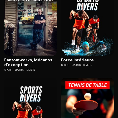
Fantomworks, Mécanos
Force intérieure
d'exception
SPORT
SPORTS - DIVERS
SPORT
SPORTS - DIVERS