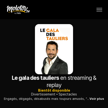
Le gala des tauliers
en streaming &
replay
Bientôt disponible
Divertissement
Spectacles
Engagés, dégagés, désabusés mais toujours amusés, "les tauliers" du Théâtre des 2 Anes se réunissent pour une soirée, autour de Régis Mailhot. Leur objectif : dérider tous ceux que l'actualité politique met au désespoir grâce à leur humour acéré et à leurs répliques qui font toujours mouche.
Voir plus