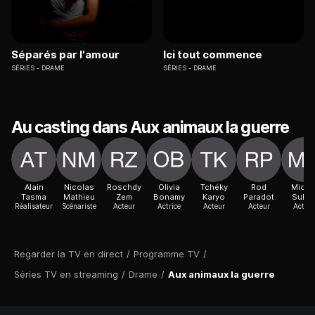
Séparés par l'amour
Ici tout commence
SÉRIES
DRAME
SÉRIES
DRAME
Au casting dans Aux animaux la guerre
Alain
Nicolas
Roschdy
Olivia
Tchéky
Rod
Miche
Tasma
Mathieu
Zem
Bonamy
Karyo
Paradot
Subo
Réalisateur
Scénariste
Acteur
Actrice
Acteur
Acteur
Acteur
Regarder la TV en direct
/
Programme TV
/
Séries TV en streaming
/
Drame
/
Aux animaux la guerre