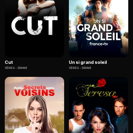
Cut
Un si grand soleil
SÉRIES
DRAME
SÉRIES
DRAME