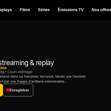
eplays
Films
Séries
Émissions TV
Nos offre
streaming & replay
ible
ing
Court-métrage
attend dans sa tranchée, terrorisé, tandis que l'ennemi
on par une frappe d'artillerie interminable...
Enregistrer