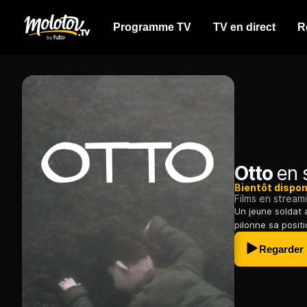
Programme TV
TV en direct
R
Otto
en 
Bientôt dispon
Films en stream
Un jeune soldat 
pilonne sa positi
Regarder