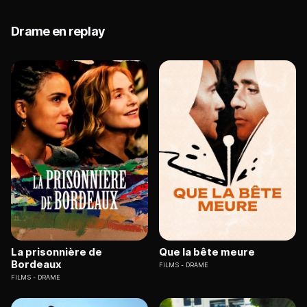
Drame en replay
La prisonnière de
Que la bête meure
Bordeaux
FILMS
DRAME
FILMS
DRAME