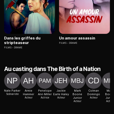
Dans les griffes du
Un amour assassin
stripteaseur
FILMS
DRAME
FILMS
DRAME
Au casting dans The Birth of a Nation
Nate Parker
Armie
Penelope
Jackie
Mark
Colman
Mark
Scénariste
Hammer
Ann Miller
Earle Haley
Boone
Domingo
Boon
Acteur
Actrice
Acteur
Junior
Acteur
Junio
Acteur
Acteur