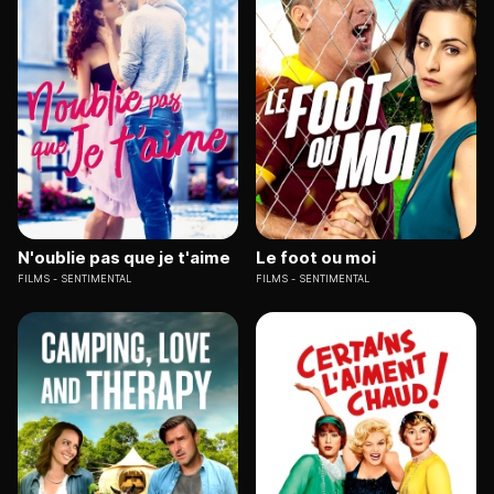
N'oublie pas que je t'aime
Le foot ou moi
FILMS
SENTIMENTAL
FILMS
SENTIMENTAL