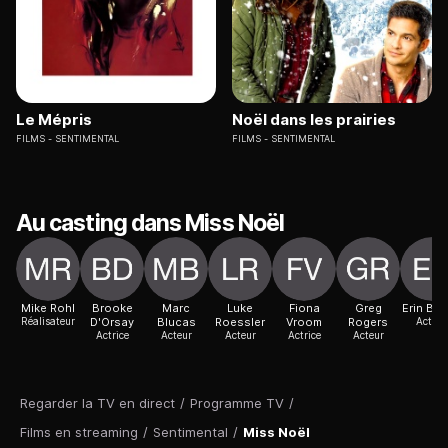
Le Mépris
Noël dans les prairies
FILMS
SENTIMENTAL
FILMS
SENTIMENTAL
Au casting dans Miss Noël
Mike Rohl
Brooke
Marc
Luke
Fiona
Greg
Erin Bo
Réalisateur
D'Orsay
Blucas
Roessler
Vroom
Rogers
Actric
Actrice
Acteur
Acteur
Actrice
Acteur
Regarder la TV en direct
/
Programme TV
/
Films en streaming
/
Sentimental
/
Miss Noël