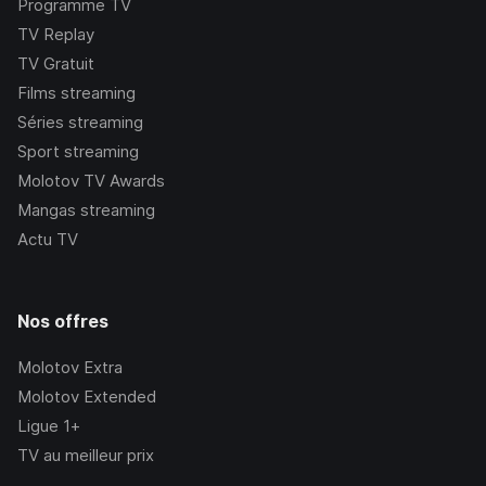
Programme TV
TV Replay
TV Gratuit
Films streaming
Séries streaming
Sport streaming
Molotov TV Awards
Mangas streaming
Actu TV
Nos offres
Molotov Extra
Molotov Extended
Ligue 1+
TV au meilleur prix