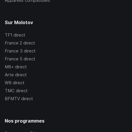
Appareils compatibles
Sur Molotov
TF1
direct
France 2
direct
France 3
direct
France 5
direct
M6+
direct
Arte
direct
W9
direct
TMC
direct
BFMTV
direct
Nos programmes