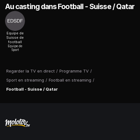
Au casting dans Football - Suisse / Qatar
Equipe de
Suisse de
football
Equipe de
Sport
Regarder la TV en direct
/
Programme TV
/
Sport en streaming
/
Football en streaming
/
Football - Suisse / Qatar