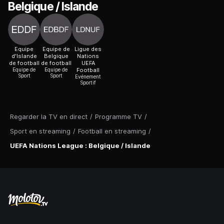
Belgique / Islande
Equipe
Equipe de
Ligue des
d'Islande
Belgique
Nations
de football
de football
UEFA
Equipe de
Equipe de
Football
Sport
Sport
Evénement
Sportif
Regarder la TV en direct
/
Programme TV
/
Sport en streaming
/
Football en streaming
/
UEFA Nations League : Belgique / Islande