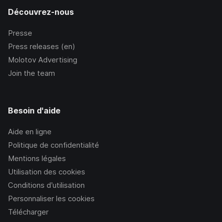
Découvrez-nous
Presse
Press releases (en)
Molotov Advertising
Join the team
Besoin d'aide
Aide en ligne
Politique de confidentialité
Mentions légales
Utilisation des cookies
Conditions d’utilisation
Personnaliser les cookies
Télécharger