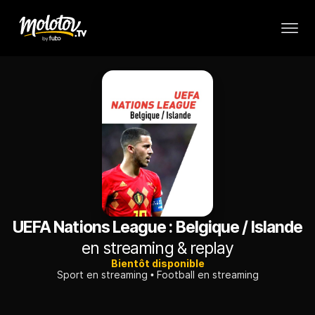
UEFA Nations League : Belgique / Islande
en streaming & replay
Bientôt disponible
Sport en streaming
Football en streaming