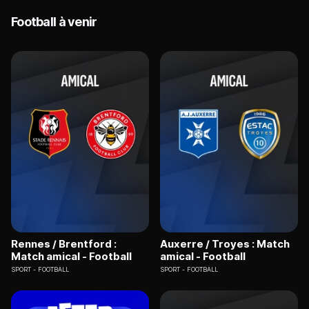
Football à venir
Rennes / Brentford :
Auxerre / Troyes : Match
Match amical - Football
amical - Football
SPORT
FOOTBALL
SPORT
FOOTBALL