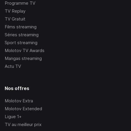
Programme TV
TV Replay
TV Gratuit
Films streaming
Séries streaming
Sport streaming
Molotov TV Awards
Mangas streaming
Actu TV
Nos offres
Molotov Extra
Molotov Extended
Ligue 1+
TV au meilleur prix