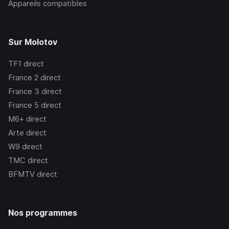
Appareils compatibles
Sur Molotov
TF1
direct
France 2
direct
France 3
direct
France 5
direct
M6+
direct
Arte
direct
W9
direct
TMC
direct
BFMTV
direct
Nos programmes