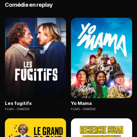
Comédie en replay
Les fugitifs
Yo Mama
FILMS
COMÉDIE
FILMS
COMÉDIE