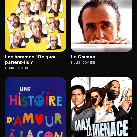
Les hommes ! De quoi
Le Caïman
parlent-ils ?
FILMS
COMÉDIE
FILMS
COMÉDIE