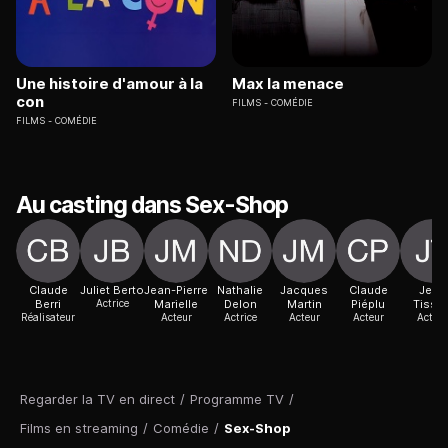
Une histoire d'amour à la
Max la menace
con
FILMS
COMÉDIE
FILMS
COMÉDIE
Au casting dans Sex-Shop
Claude
Juliet Berto
Jean-Pierre
Nathalie
Jacques
Claude
Jean
Berri
Actrice
Marielle
Delon
Martin
Piéplu
Tissie
Réalisateur
Acteur
Actrice
Acteur
Acteur
Acteur
Regarder la TV en direct
/
Programme TV
/
Films en streaming
/
Comédie
/
Sex-Shop