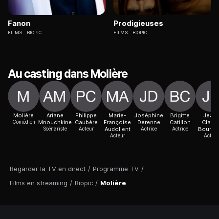
Fanon
Prodigieuses
FILMS
BIOPIC
FILMS
BIOPIC
Au casting dans Molière
Molière
Ariane
Philippe
Marie-
Joséphine
Brigitte
Jean-
Comédien
Mnouchkine
Caubère
Françoise
Derenne
Catillon
Claud
Scénariste
Acteur
Audollent
Actrice
Actrice
Bourbau
Acteur
Acteur
Regarder la TV en direct
/
Programme TV
/
Films en streaming
/
Biopic
/
Molière