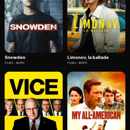
Snowden
Limonov, la ballade
FILMS
BIOPIC
FILMS
BIOPIC