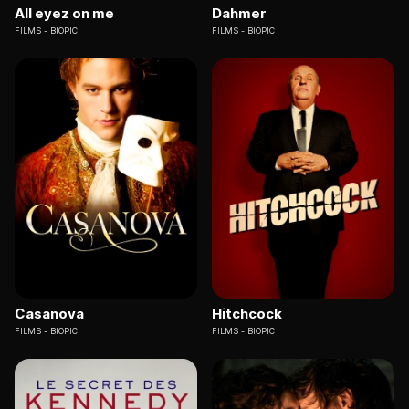
All eyez on me
Dahmer
FILMS
BIOPIC
FILMS
BIOPIC
Casanova
Hitchcock
FILMS
BIOPIC
FILMS
BIOPIC